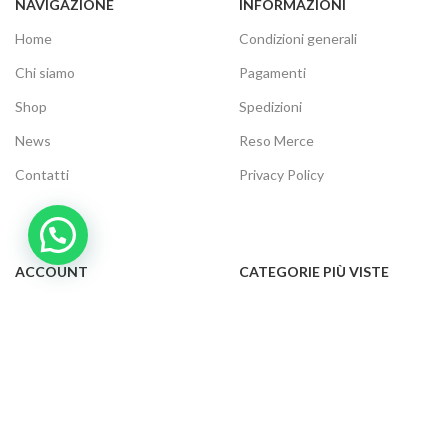
NAVIGAZIONE
INFORMAZIONI
Home
Condizioni generali
Chi siamo
Pagamenti
Shop
Spedizioni
News
Reso Merce
Contatti
Privacy Policy
ACCOUNT
CATEGORIE PIÙ VISTE
Il tuo account
Audio e video
Carrello
Elettrodomestici
Cassa
Informatica
Traccia ordine
Gaming
Cookie Policy
Telefonia