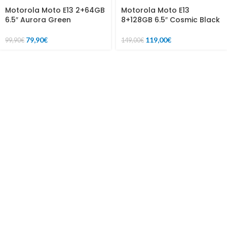
Motorola Moto E13 2+64GB
Motorola Moto E13
6.5″ Aurora Green
8+128GB 6.5″ Cosmic Black
79,90
€
119,00
€
99,90
€
149,00
€