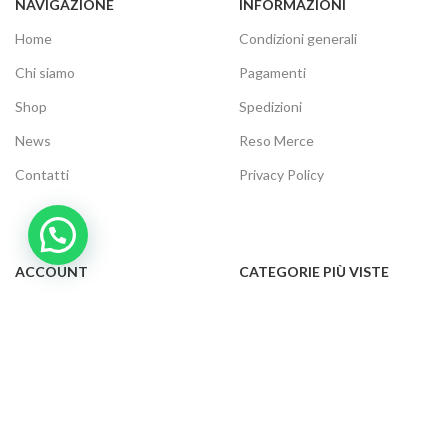
NAVIGAZIONE
INFORMAZIONI
Home
Condizioni generali
Chi siamo
Pagamenti
Shop
Spedizioni
News
Reso Merce
Contatti
Privacy Policy
ACCOUNT
CATEGORIE PIÙ VISTE
Il tuo account
Audio e video
Carrello
Elettrodomestici
Cassa
Informatica
Traccia ordine
Gaming
Cookie Policy
Telefonia