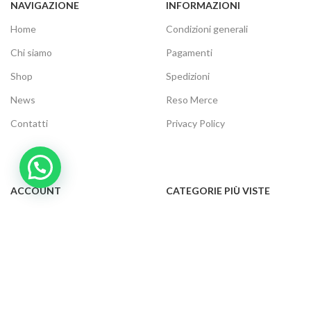
NAVIGAZIONE
INFORMAZIONI
Home
Condizioni generali
Chi siamo
Pagamenti
Shop
Spedizioni
News
Reso Merce
Contatti
Privacy Policy
ACCOUNT
CATEGORIE PIÙ VISTE
Il tuo account
Audio e video
Carrello
Elettrodomestici
Cassa
Informatica
Traccia ordine
Gaming
Cookie Policy
Telefonia