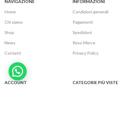
NAVIGAZIONE
INFORMAZIONI
Home
Condizioni generali
Chi siamo
Pagamenti
Shop
Spedizioni
News
Reso Merce
Contatti
Privacy Policy
ACCOUNT
CATEGORIE PIÙ VISTE
Il tuo account
Audio e video
Carrello
Elettrodomestici
Cassa
Informatica
Traccia ordine
Gaming
Cookie Policy
Telefonia