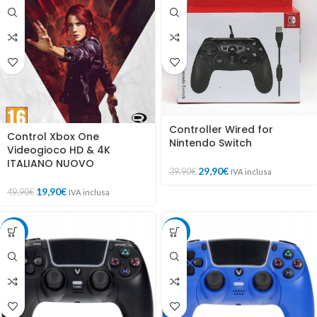
Controller Wired for
Control Xbox One
Nintendo Switch
Videogioco HD & 4K
ITALIANO NUOVO
29,90
€
39,90
€
IVA inclusa
19,90
€
49,90
€
IVA inclusa
-20%
-20%