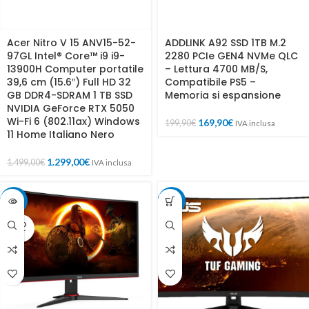
Acer Nitro V 15 ANV15-52-
ADDLINK A92 SSD 1TB M.2
97GL Intel® Core™ i9 i9-
2280 PCIe GEN4 NVMe QLC
13900H Computer portatile
– Lettura 4700 MB/S,
39,6 cm (15.6″) Full HD 32
Compatibile PS5 –
GB DDR4-SDRAM 1 TB SSD
Memoria si espansione
NVIDIA GeForce RTX 5050
Wi-Fi 6 (802.11ax) Windows
169,90
€
199,90
€
IVA inclusa
11 Home Italiano Nero
1.299,00
€
1.499,00
€
IVA inclusa
-18%
-15%
SOLD
OUT