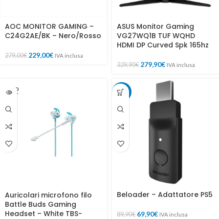
AOC MONITOR GAMING –
ASUS Monitor Gaming
C24G2AE/BK – Nero/Rosso
VG27WQ1B TUF WQHD
HDMI DP Curved Spk 165hz
229,00
€
279,00
€
IVA inclusa
279,90
€
329,90
€
IVA inclusa
SOLD
-22%
OUT
Beloader – Adattatore PS5
Auricolari microfono filo
Battle Buds Gaming
Headset – White TBS-
69,90
€
89,90
€
IVA inclusa