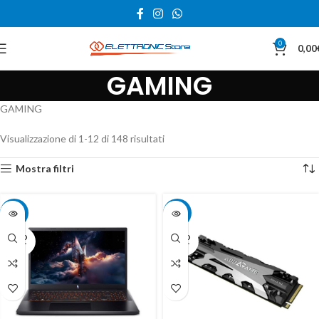
0
0,00
GAMING
GAMING
Visualizzazione di 1-12 di 148 risultati
Mostra filtri
-13%
-15%
SOLD
SOLD
OUT
OUT