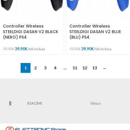
Controller Wireless
Controller Wireless
STEELDIGI DASAN V2 BLACK
STEELDIGI DASAN V2 BLUE
(NERO) PS4
(BLU) PS4
39,90
€
39,90
€
49,90
€
49,90
€
IVA inclusa
IVA inclusa
1
2
3
4
…
11
12
13
→
XIAOMI
Vinco