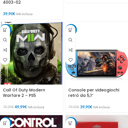
4003-02
39,90
€
IVA inclusa
-38%
-50%
Call Of Duty Modern
Console per videogiochi
Warfare 2 – PS5
retrò da 5,1″
49,99
€
39,90
€
79,99
€
79,90
€
IVA inclusa
IVA inclusa
-60%
-25%