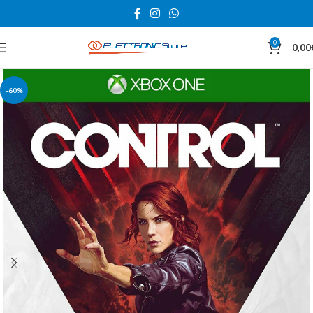
0
0,00
-60%