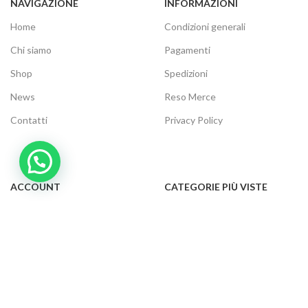
NAVIGAZIONE
INFORMAZIONI
Home
Condizioni generali
Chi siamo
Pagamenti
Shop
Spedizioni
News
Reso Merce
Contatti
Privacy Policy
ACCOUNT
CATEGORIE PIÙ VISTE
Il tuo account
Audio e video
Carrello
Elettrodomestici
Cassa
Informatica
Traccia ordine
Gaming
Cookie Policy
Telefonia