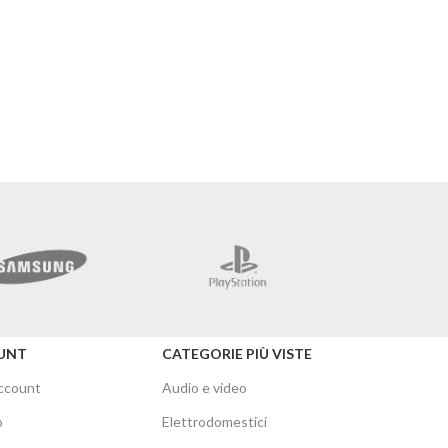
Merc
UNT
CATEGORIE PIÙ VISTE
account
Audio e video
o
Elettrodomestici