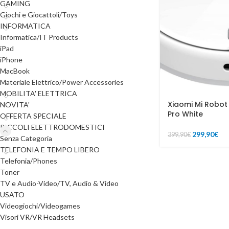
GAMING
Giochi e Giocattoli/Toys
INFORMATICA
Informatica/IT Products
iPad
iPhone
MacBook
Materiale Elettrico/Power Accessories
MOBILITA' ELETTRICA
Xiaomi Mi Robo
NOVITA'
Pro White
OFFERTA SPECIALE
PICCOLI ELETTRODOMESTICI
299,90
€
399,90
€
Senza Categoria
TELEFONIA E TEMPO LIBERO
Telefonia/Phones
Toner
TV e Audio-Video/TV, Audio & Video
USATO
Videogiochi/Videogames
Visori VR/VR Headsets