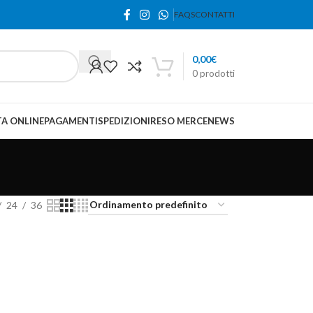
FAQS
CONTATTI
0,00
€
0
prodotti
A ONLINE
PAGAMENTI
SPEDIZIONI
RESO MERCE
NEWS
24
36