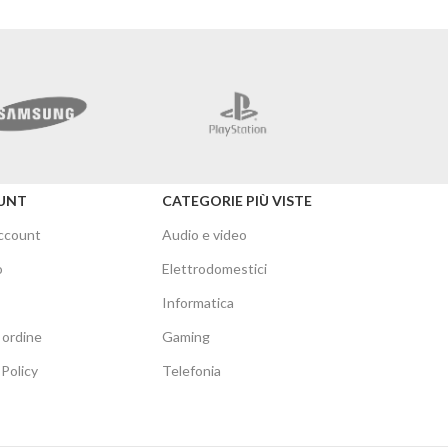
Merc
UNT
CATEGORIE PIÙ VISTE
account
Audio e video
o
Elettrodomestici
Informatica
 ordine
Gaming
Policy
Telefonia