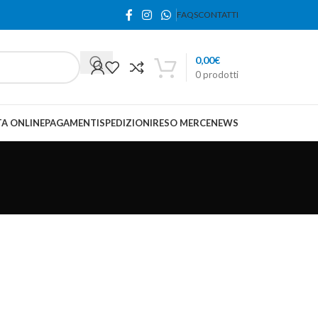
FAQS
CONTATTI
0,00
€
0
prodotti
A ONLINE
PAGAMENTI
SPEDIZIONI
RESO MERCE
NEWS