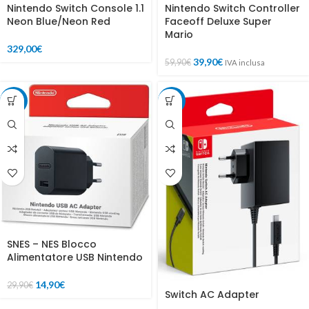
Nintendo Switch Console 1.1
Nintendo Switch Controller
Neon Blue/Neon Red
Faceoff Deluxe Super
Mario
329,00
€
39,90
€
59,90
€
IVA inclusa
-50%
-13%
SNES – NES Blocco
Alimentatore USB Nintendo
14,90
€
29,90
€
Switch AC Adapter