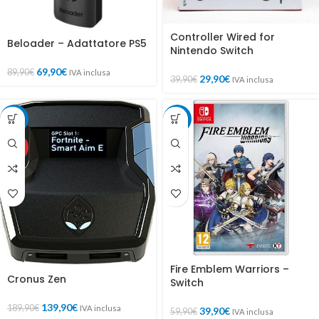
Controller Wired for
Beloader – Adattatore PS5
Nintendo Switch
69,90
€
89,90
€
IVA inclusa
29,90
€
39,90
€
IVA inclusa
-26%
-33%
HOT
Fire Emblem Warriors –
Cronus Zen
Switch
139,90
€
189,90
€
IVA inclusa
39,90
€
59,90
€
IVA inclusa