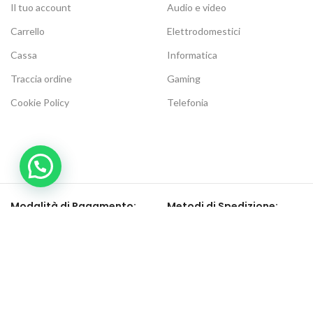
Il tuo account
Audio e video
Carrello
Elettrodomestici
Cassa
Informatica
Traccia ordine
Gaming
Cookie Policy
Telefonia
Modalità di Pagamento:
Metodi di Spedizione:
Be social, seguici su:
Elettronic Store Web
2021 | Elettronic Store P.IVA 04268120716 | Tutti i diritti riservati.
We
- Sito web creato da
mar
. Premium E-Commerce Solutions.