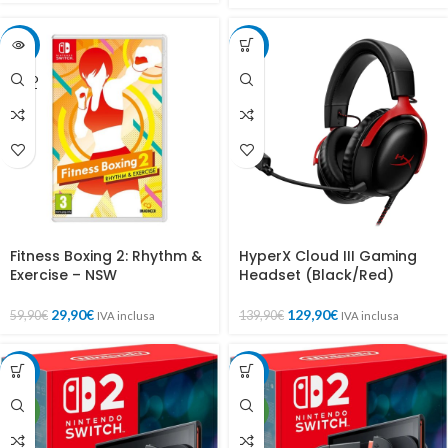
-50%
-7%
SOLD
OUT
Fitness Boxing 2: Rhythm &
HyperX Cloud III Gaming
Exercise – NSW
Headset (Black/Red)
29,90
€
129,90
€
59,90
€
139,90
€
IVA inclusa
IVA inclusa
-8%
-7%
NEW
NEW