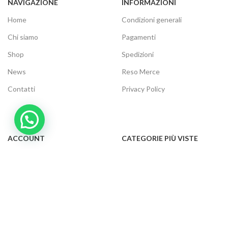
NAVIGAZIONE
INFORMAZIONI
Home
Condizioni generali
Chi siamo
Pagamenti
Shop
Spedizioni
News
Reso Merce
Contatti
Privacy Policy
ACCOUNT
CATEGORIE PIÙ VISTE
Il tuo account
Audio e video
Carrello
Elettrodomestici
Cassa
Informatica
Traccia ordine
Gaming
Cookie Policy
Telefonia