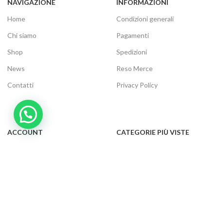
NAVIGAZIONE
INFORMAZIONI
Home
Condizioni generali
Chi siamo
Pagamenti
Shop
Spedizioni
News
Reso Merce
Contatti
Privacy Policy
ACCOUNT
CATEGORIE PIÙ VISTE
Il tuo account
Audio e video
Carrello
Elettrodomestici
Cassa
Informatica
Traccia ordine
Gaming
Cookie Policy
Telefonia