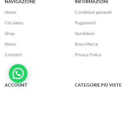
NAVIGAZIONE
INFORMAZIONI
Home
Condizioni generali
Chi siamo
Pagamenti
Shop
Spedizioni
News
Reso Merce
Contatti
Privacy Policy
ACCOUNT
CATEGORIE PIÙ VISTE
Il tuo account
Audio e video
Carrello
Elettrodomestici
Cassa
Informatica
Traccia ordine
Gaming
Cookie Policy
Telefonia