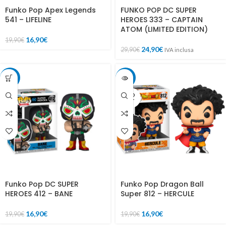
Funko Pop Apex Legends
FUNKO POP DC SUPER
541 – LIFELINE
HEROES 333 – CAPTAIN
ATOM (LIMITED EDITION)
16,90
€
19,90
€
24,90
€
29,90
€
IVA inclusa
-15%
-15%
SOLD
OUT
Funko Pop DC SUPER
Funko Pop Dragon Ball
HEROES 412 – BANE
Super 812 – HERCULE
16,90
€
16,90
€
19,90
€
19,90
€