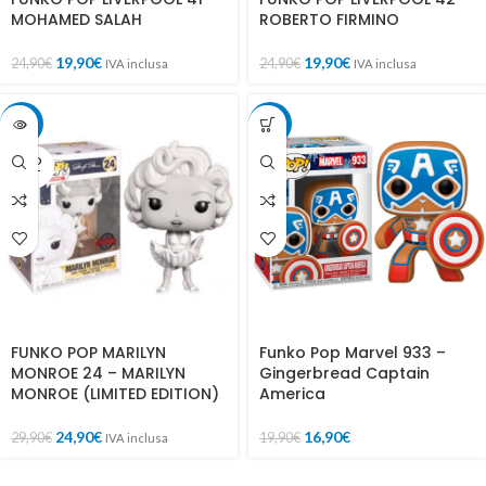
MOHAMED SALAH
ROBERTO FIRMINO
19,90
€
19,90
€
24,90
€
24,90
€
IVA inclusa
IVA inclusa
-17%
-15%
SOLD
OUT
FUNKO POP MARILYN
Funko Pop Marvel 933 –
MONROE 24 – MARILYN
Gingerbread Captain
MONROE (LIMITED EDITION)
America
24,90
€
16,90
€
29,90
€
19,90
€
IVA inclusa