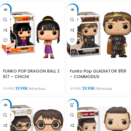
-20%
-20%
SOLD
SOLD
OUT
OUT
FUNKO POP DRAGON BALL Z
Funko Pop GLADIATOR 858
617 – CHICHI
– COMMODUS
19,90
€
19,90
€
24,90
€
24,90
€
IVA inclusa
IVA inclusa
-15%
-15%
SOLD
OUT