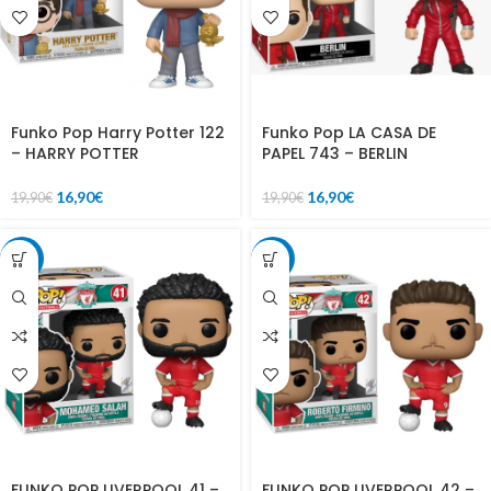
Funko Pop Harry Potter 122
Funko Pop LA CASA DE
– HARRY POTTER
PAPEL 743 – BERLIN
16,90
€
16,90
€
19,90
€
19,90
€
-20%
-20%
FUNKO POP LIVERPOOL 41 –
FUNKO POP LIVERPOOL 42 –