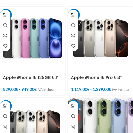
-15%
-10%
Apple iPhone 16 128GB 6.1″
Apple iPhone 16 Pro 6.3″
829,00
€
-
949,00
€
1.119,00
€
-
1.299,00
€
IVA inclusa
IVA inclusa
-16%
-14%
HOT