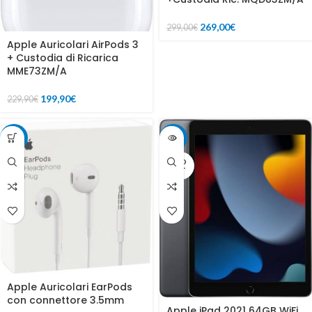
269,00
€
299,00
€
Apple Auricolari AirPods 3
+ Custodia di Ricarica
MME73ZM/A
199,90
€
229,90
€
-15%
-27%
SOLD
OUT
Apple Auricolari EarPods
con connettore 3.5mm
Apple iPad 2021 64GB WiFi