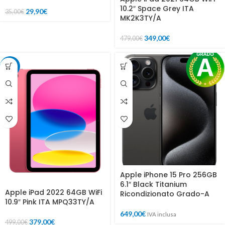
10.2″ Space Grey ITA
29,90
€
35,00
€
MK2K3TY/A
349,00
€
479,00
€
-24%
Apple iPhone 15 Pro 256GB
6.1″ Black Titanium
Apple iPad 2022 64GB WiFi
Ricondizionato Grado-A
10.9″ Pink ITA MPQ33TY/A
649,00
€
IVA inclusa
379,00
€
499,00
€