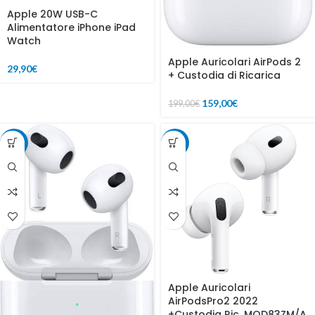
Apple 20W USB-C
Alimentatore iPhone iPad
Watch
Apple Auricolari AirPods 2
29,90
€
+ Custodia di Ricarica
159,00
€
199,00
€
-13%
-10%
Apple Auricolari
AirPodsPro2 2022
+Custodia Ric. MQD83ZM/A