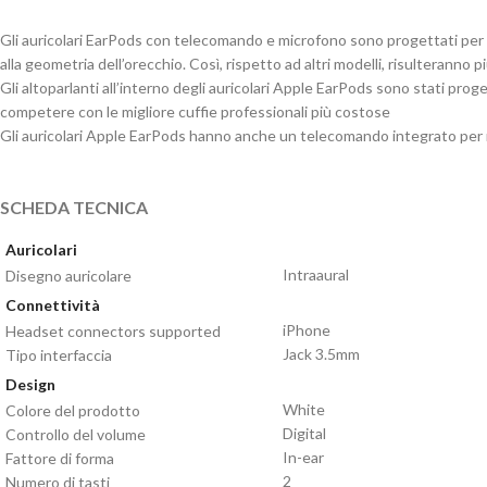
Gli auricolari EarPods con telecomando e microfono sono progettati per ada
alla geometria dell’orecchio. Così, rispetto ad altri modelli, risulterann
Gli altoparlanti all’interno degli auricolari Apple EarPods sono stati proget
competere con le migliore cuffie professionali più costose
Gli auricolari Apple EarPods hanno anche un telecomando integrato per re
SCHEDA TECNICA
Auricolari
Intraaural
Disegno auricolare
Connettività
iPhone
Headset connectors supported
Jack 3.5mm
Tipo interfaccia
Design
White
Colore del prodotto
Digital
Controllo del volume
In-ear
Fattore di forma
2
Numero di tasti