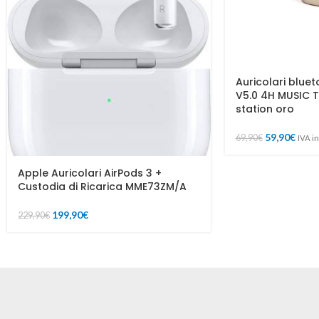
Auricolari blue
V5.0 4H MUSIC T
station oro
59,90
€
69,90
€
IVA i
Apple Auricolari AirPods 3 +
Custodia di Ricarica MME73ZM/A
199,90
€
229,90
€