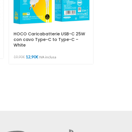
HOCO Caricabatterie USB-C 25W
HOCO Cuffia 
con cavo Type-C to Type-C –
Rose Red
White
29,90
€
IVA inclu
12,90
€
19,90
€
IVA inclusa