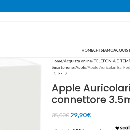
HOME
CHI SIAMO
ACQUIST
Home
Acquista online
TELEFONIA E TEM
Smartphone
Apple
Apple Auricolari EarP
Apple Auricolar
connettore 3.
29,90
€
35,00
€