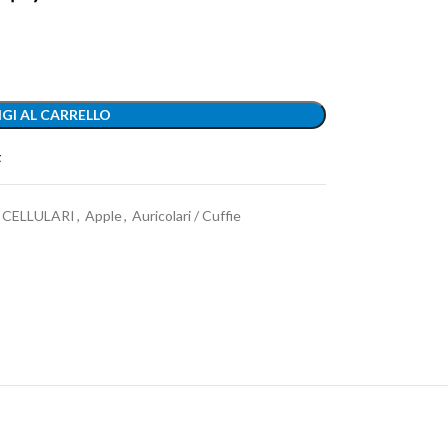
GI AL CARRELLO
t
CELLULARI
,
Apple
,
Auricolari / Cuffie