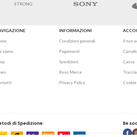
STRONG
AVIGAZIONE
INFORMAZIONI
ACCO
ome
Condizioni generali
Il tuo 
i siamo
Pagamenti
Carrell
hop
Spedizioni
Cassa
ews
Reso Merce
Traccia
ntatti
Privacy Policy
Cookie 
todi di Spedizione:
Be soc
We
ore P.IVA 04268120716 | Tutti i diritti riservati. - Sito web creato da
mar
. Premium E-C