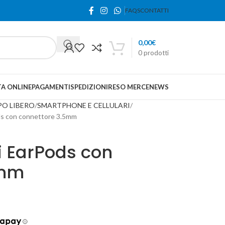
FAQS
CONTATTI
0,00
€
0
prodotti
A ONLINE
PAGAMENTI
SPEDIZIONI
RESO MERCE
NEWS
PO LIBERO
SMARTPHONE E CELLULARI
ods con connettore 3.5mm
i EarPods con
5mm