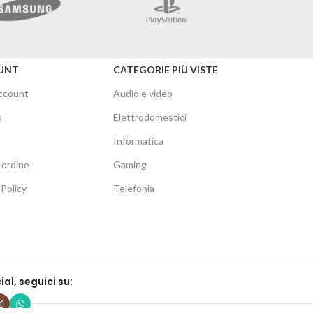
Merc
UNT
CATEGORIE PIÙ VISTE
account
Audio e video
o
Elettrodomestici
Informatica
 ordine
Gaming
Policy
Telefonia
ial, seguici su:
ommerce Solutions.