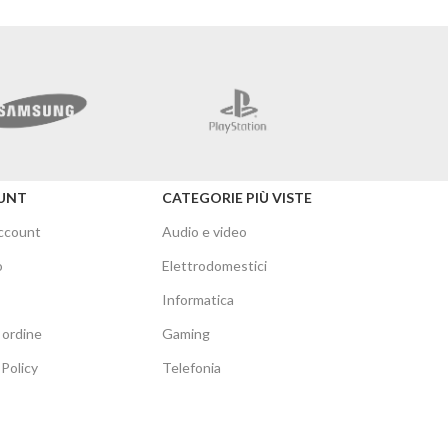
Merc
UNT
CATEGORIE PIÙ VISTE
account
Audio e video
o
Elettrodomestici
Informatica
 ordine
Gaming
Policy
Telefonia