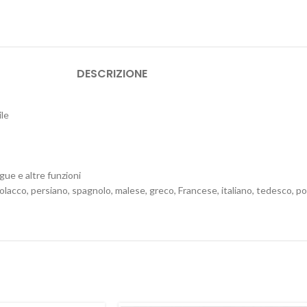
DESCRIZIONE
ile
ue e altre funzioni
polacco, persiano, spagnolo, malese, greco, Francese, italiano, tedesco, p