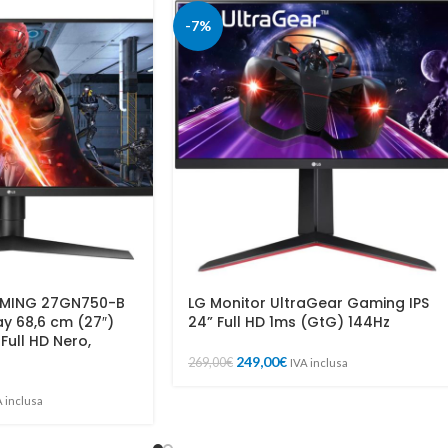
-7%
MING 27GN750-B
LG Monitor UltraGear Gaming IPS
ay 68,6 cm (27″)
24” Full HD 1ms (GtG) 144Hz
 Full HD Nero,
249,00
€
269,00
€
IVA inclusa
A inclusa