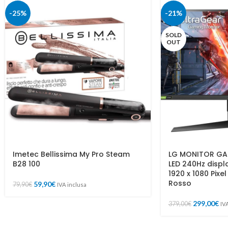
-25%
-21%
SOLD
OUT
Imetec Bellissima My Pro Steam
LG MONITOR GA
B28 100
LED 240Hz displ
1920 x 1080 Pixel
Rosso
59,90
€
79,90
€
IVA inclusa
299,00
€
379,00
€
IV