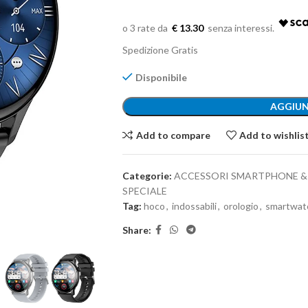
€ 13.30
Spedizione Gratis
Disponibile
AGGIUN
Add to compare
Add to wishlis
Categorie:
ACCESSORI SMARTPHONE & 
SPECIALE
Tag:
hoco
,
indossabili
,
orologio
,
smartwat
Share: