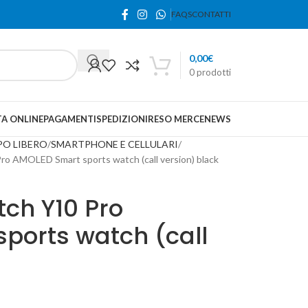
FAQS
CONTATTI
0,00
€
0
prodotti
A ONLINE
PAGAMENTI
SPEDIZIONI
RESO MERCE
NEWS
PO LIBERO
SMARTPHONE E CELLULARI
 AMOLED Smart sports watch (call version) black
ch Y10 Pro
ports watch (call