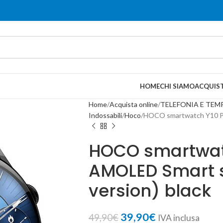
HOME
CHI SIAMO
ACQUIST
Home
Acquista online
TELEFONIA E TEM
Indossabili
Hoco
HOCO smartwatch Y10 Pro
HOCO smartwat
AMOLED Smart s
version) black
39,90
€
49,90
€
IVA inclusa