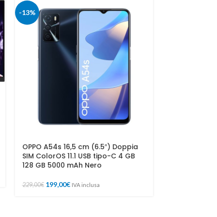
-13%
-50%
SNES – NES B
OPPO A54s 16,5 cm (6.5″) Doppia
USB Nintendo
SIM ColorOS 11.1 USB tipo-C 4 GB
128 GB 5000 mAh Nero
14,90
€
29,90
€
199,00
€
229,00
€
IVA inclusa