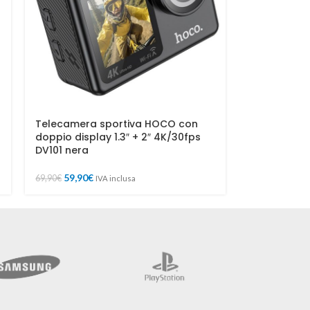
0
Telecamera sportiva HOCO con
doppio display 1.3″ + 2″ 4K/30fps
DV101 nera
59,90
€
69,90
€
IVA inclusa
Merc