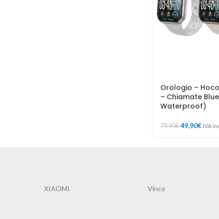
Orologio – Hoc
– Chiamate Blue
Waterproof)
49,90
€
79,90
€
IVA in
XIAOMI
Vinco