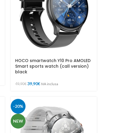
HOCO smartwatch Y10 Pro AMOLED
Smart sports watch (call version)
black
39,90
€
49,90
€
IVA inclusa
-20%
NEW