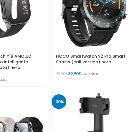
ch Y19 AMOLED
HOCO Smartwatch Y2 Pro Smart
o intelligente
Sports (call version) nero
ata) nero
39,90
€
49,90
€
IVA inclusa
clusa
-30%