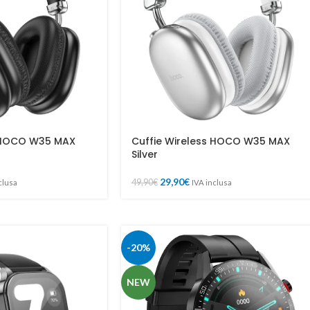
s HOCO W35 MAX
Cuffie Wireless HOCO W35 MAX
Silver
29,90
€
49,90
€
clusa
IVA inclusa
-20%
NEW