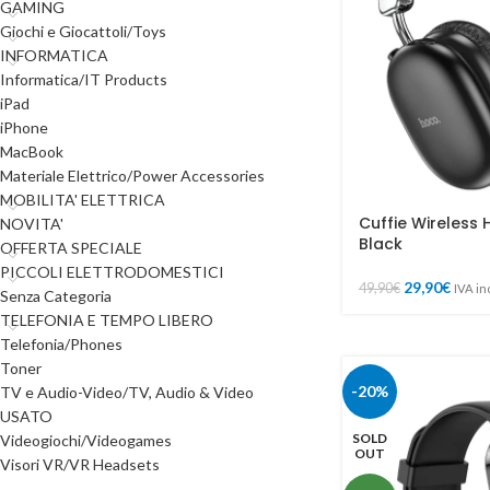
GAMING
Giochi e Giocattoli/Toys
INFORMATICA
Informatica/IT Products
iPad
iPhone
MacBook
Materiale Elettrico/Power Accessories
MOBILITA' ELETTRICA
Cuffie Wireles
NOVITA'
Black
OFFERTA SPECIALE
PICCOLI ELETTRODOMESTICI
29,90
€
49,90
€
IVA in
Senza Categoria
TELEFONIA E TEMPO LIBERO
Telefonia/Phones
Toner
-20%
TV e Audio-Video/TV, Audio & Video
USATO
SOLD
Videogiochi/Videogames
OUT
Visori VR/VR Headsets