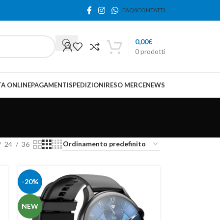
FAQS
CONTATTI
0,00
€
0
prodotti
A ONLINE
PAGAMENTI
SPEDIZIONI
RESO MERCE
NEWS
24
36
-20%
NEW