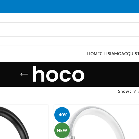
HOME
CHI SIAMO
ACQUIST
hoco
Show
9
-40%
NEW