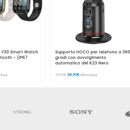
o Y30 Smart Watch
Supporto HOCO per telefono a 36
tooth – (IP67
gradi con avvolgimento
automatico del K23 Nero
34,90
€
49,90
€
clusa
IVA inclusa
STRONG