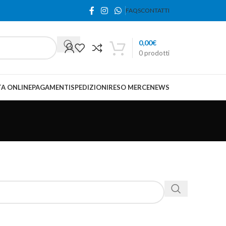
FAQS
CONTATTI
0,00
€
0
prodotti
A ONLINE
PAGAMENTI
SPEDIZIONI
RESO MERCE
NEWS