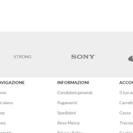
STRONG
AVIGAZIONE
INFORMAZIONI
ACCO
ome
Condizioni generali
Il tuo 
i siamo
Pagamenti
Carrell
hop
Spedizioni
Cassa
ews
Reso Merce
Traccia
ntatti
Privacy Policy
Cookie 