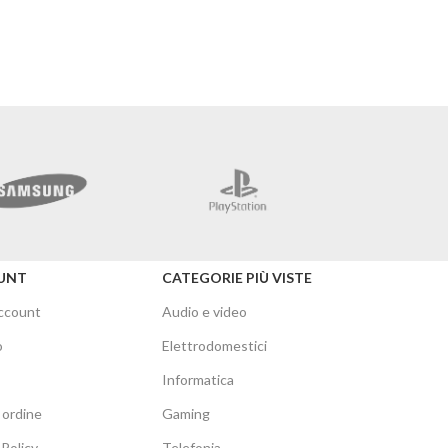
Merc
UNT
CATEGORIE PIÙ VISTE
account
Audio e video
o
Elettrodomestici
Informatica
 ordine
Gaming
Policy
Telefonia