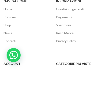
NAVIGAZIONE
INFORMAZIONI
Home
Condizioni generali
Chi siamo
Pagamenti
Shop
Spedizioni
News
Reso Merce
Contatti
Privacy Policy
ACCOUNT
CATEGORIE PIÙ VISTE
Il tuo account
Audio e video
Carrello
Elettrodomestici
Cassa
Informatica
Traccia ordine
Gaming
Cookie Policy
Telefonia