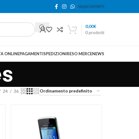
FAQS
CONTATTI
0,00
€
0
prodotti
A ONLINE
PAGAMENTI
SPEDIZIONI
RESO MERCE
NEWS
es
24
36