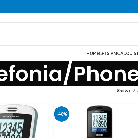
HOME
CHI SIAMO
ACQUIST
efonia/Phon
Show
9
-40%