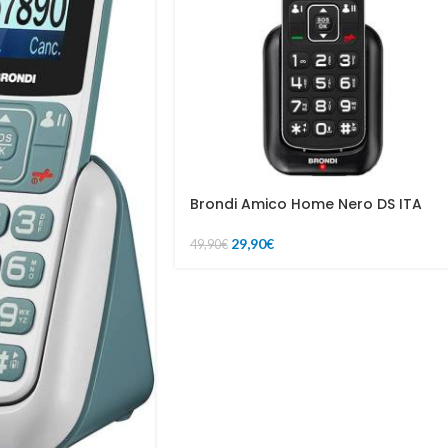
Brondi Amico Home Nero DS ITA
29,90
€
49,90
€