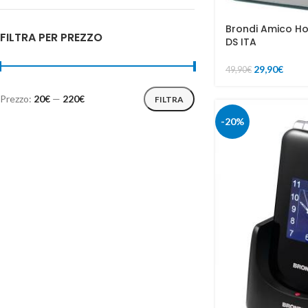
Brondi Amico H
FILTRA PER PREZZO
DS ITA
29,90
€
49,90
€
Prezzo:
20€
—
220€
FILTRA
-20%