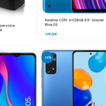
Realme C25Y 4+128GB 6.5″ Glacier
Blue DS
pervoice
TA
149,00
€
-19%