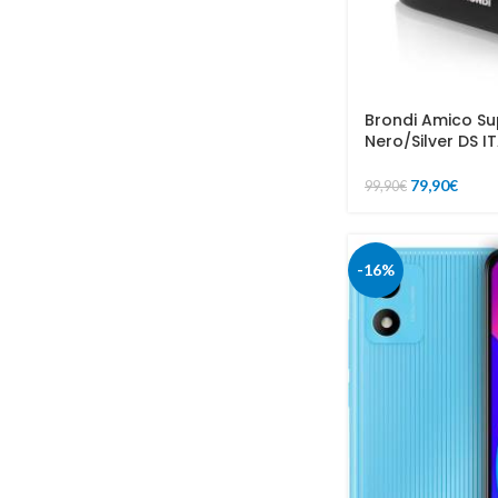
Brondi Amico Su
Nero/Silver DS I
79,90
€
99,90
€
-16%