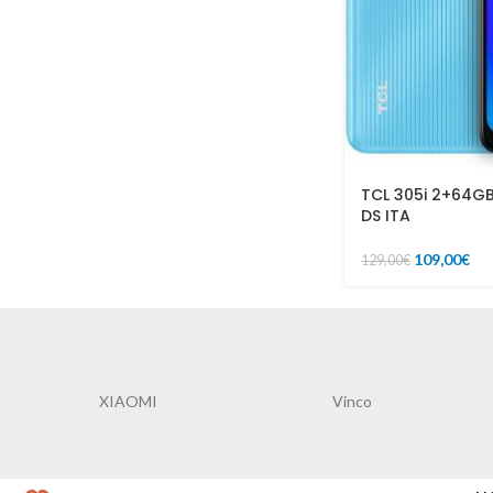
TCL 305i 2+64GB
DS ITA
109,00
€
129,00
€
XIAOMI
Vinco