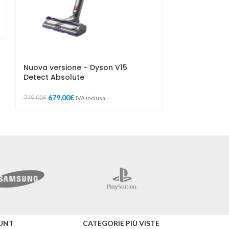
SIM ColorOS 1
128 GB 5000
199,00
229,00
€
Nuova versione – Dyson V15
Detect Absolute
679,00
€
749,00
€
IVA inclusa
Mercusys
UNT
CATEGORIE PIÙ VISTE