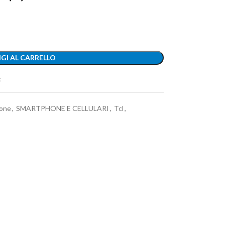
GI AL CARRELLO
t
one
,
SMARTPHONE E CELLULARI
,
Tcl
,