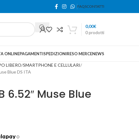
FAQS
CONTATTI
0,00
€
0
prodotti
A ONLINE
PAGAMENTI
SPEDIZIONI
RESO MERCE
NEWS
PO LIBERO
SMARTPHONE E CELLULARI
use Blue DS ITA
B 6.52″ Muse Blue