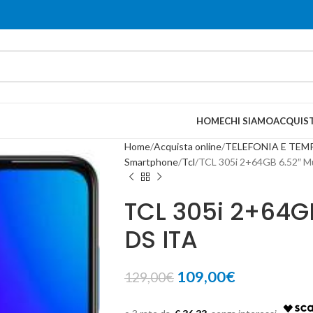
HOME
CHI SIAMO
ACQUIST
Home
Acquista online
TELEFONIA E TEM
Smartphone
Tcl
TCL 305i 2+64GB 6.52″ M
TCL 305i 2+64G
DS ITA
109,00
€
129,00
€