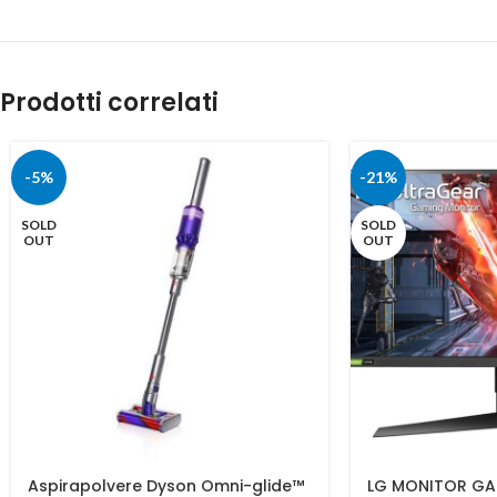
Prodotti correlati
-5%
-21%
SOLD
SOLD
OUT
OUT
Aspirapolvere Dyson Omni-glide™
LG MONITOR GA