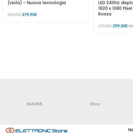
(viola) – Nuova tecnologia
LED 240Hz displ
1920 x 1080 Pixel
Rosso
379,90
€
399,90
€
299,00
€
379,00
€
IV
I
Vinco
STRONG
N