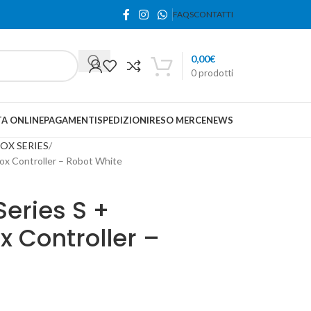
FAQS
CONTATTI
0,00
€
0
prodotti
A ONLINE
PAGAMENTI
SPEDIZIONI
RESO MERCE
NEWS
OX SERIES
x Controller – Robot White
Series S +
 Controller –