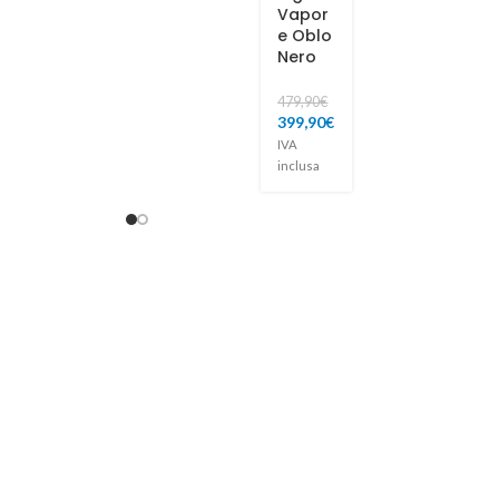
Vapor
e Oblo
Nero
479,90
€
399,90
€
IVA
inclusa