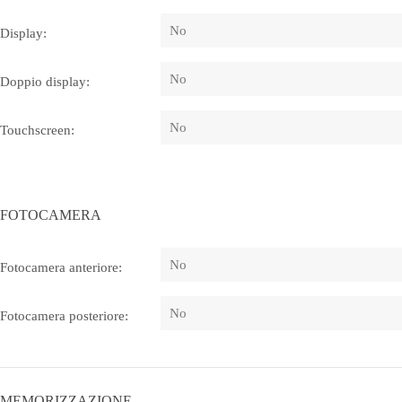
No
Display:
No
Doppio display:
No
Touchscreen:
FOTOCAMERA
No
Fotocamera anteriore:
No
Fotocamera posteriore:
MEMORIZZAZIONE