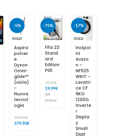
-5%
-75%
-17%
SOLD
SOLD
OUT
OUT
Fifa 23
Aspira
Hotpoi
Nido
Stand
polver
nt
dispos
ard
e
Aristo
itivo
Edition
Dyson
n –
auto
PS5
Omni-
NF925
anti-
glide™
WKIT –
abban
(viola)
Lavatri
dono
79,90
€
–
ce CF
19,99
€
Nuova
9KG
49,90
€
IVA
tecnol
1200G
inclusa
IVA
ogia
Inverte
inclusa
r
Displa
399,90
€
y
379,90
€
Small
Digit