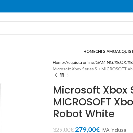
HOME
CHI SIAMO
ACQUIST
Home
Acquista online
GAMING
XBOX
XB
Microsoft Xbox Series S + MICROSOFT Xbo
Microsoft Xbox 
MICROSOFT Xbox
Robot White
279,00
€
329,00
€
IVA inclusa