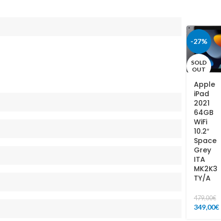
-27%
SOLD
OUT
Apple
iPad
2021
64GB
WiFi
10.2″
Space
Grey
ITA
MK2K3
TY/A
479,00
€
349,00
€