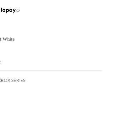
t White
t
XBOX SERIES