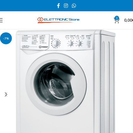
0
0,00
-7%