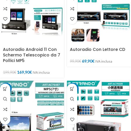
Autoradio Android 11 Con
Autoradio Con Lettore CD
Schermo Telescopico da 7
Pollici MP5
69,90
€
99,90
€
IVA inclusa
169,90
€
199,90
€
IVA inclusa
-30%
-30%