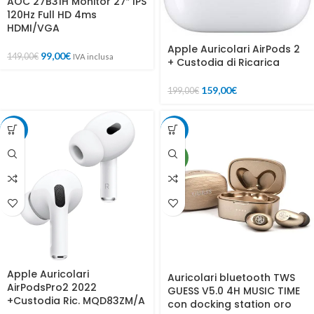
AOC 27B31H Monitor 27″ IPS
120Hz Full HD 4ms
HDMI/VGA
Apple Auricolari AirPods 2
99,00
€
149,00
€
IVA inclusa
+ Custodia di Ricarica
159,00
€
199,00
€
-10%
-14%
NEW
Apple Auricolari
Auricolari bluetooth TWS
AirPodsPro2 2022
GUESS V5.0 4H MUSIC TIME
+Custodia Ric. MQD83ZM/A
con docking station oro