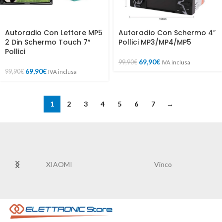
Autoradio Con Lettore MP5
Autoradio Con Schermo 4″
2 Din Schermo Touch 7″
Pollici MP3/MP4/MP5
Pollici
69,90
€
99,90
€
IVA inclusa
69,90
€
99,90
€
IVA inclusa
1
2
3
4
5
6
7
→
XIAOMI
Vinco