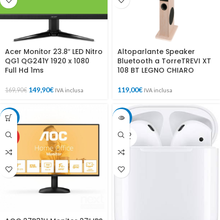
Acer Monitor 23.8″ LED Nitro
Altoparlante Speaker
QG1 QG241Y 1920 x 1080
Bluetooth a TorreTREVI XT
Full Hd 1ms
108 BT LEGNO CHIARO
149,90
€
119,00
€
169,90
€
IVA inclusa
IVA inclusa
-34%
-20%
SOLD
HOT
OUT