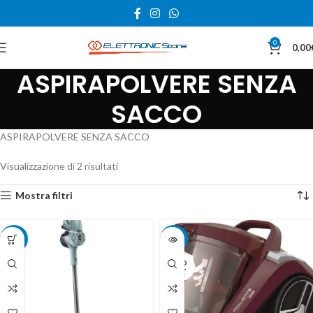
0
0,00
ASPIRAPOLVERE SENZA
SACCO
ASPIRAPOLVERE SENZA SACCO
Visualizzazione di 2 risultati
Mostra filtri
-10%
-15%
SOLD
OUT