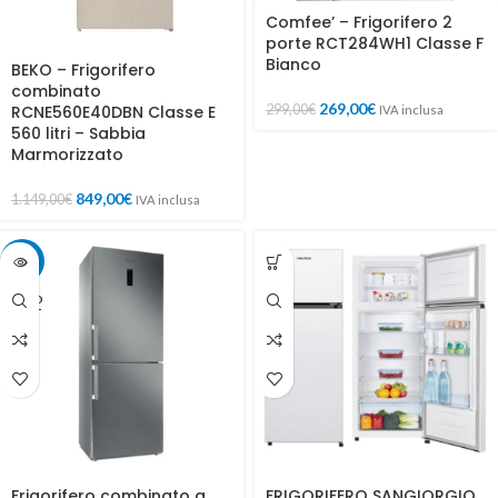
Comfee’ – Frigorifero 2
porte RCT284WH1 Classe F
Bianco
BEKO – Frigorifero
combinato
269,00
€
299,00
€
RCNE560E40DBN Classe E
IVA inclusa
560 litri – Sabbia
Marmorizzato
849,00
€
1.149,00
€
IVA inclusa
-9%
SOLD
OUT
Frigorifero combinato a
FRIGORIFERO SANGIORGIO