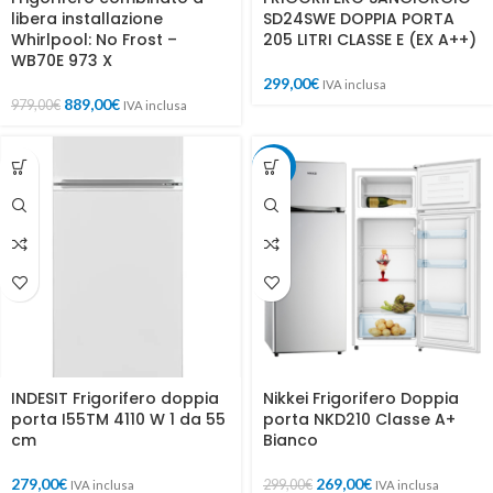
libera installazione
SD24SWE DOPPIA PORTA
Whirlpool: No Frost –
205 LITRI CLASSE E (EX A++)
WB70E 973 X
299,00
€
IVA inclusa
889,00
€
979,00
€
IVA inclusa
-10%
INDESIT Frigorifero doppia
Nikkei Frigorifero Doppia
porta I55TM 4110 W 1 da 55
porta NKD210 Classe A+
cm
Bianco
279,00
€
269,00
€
299,00
€
IVA inclusa
IVA inclusa