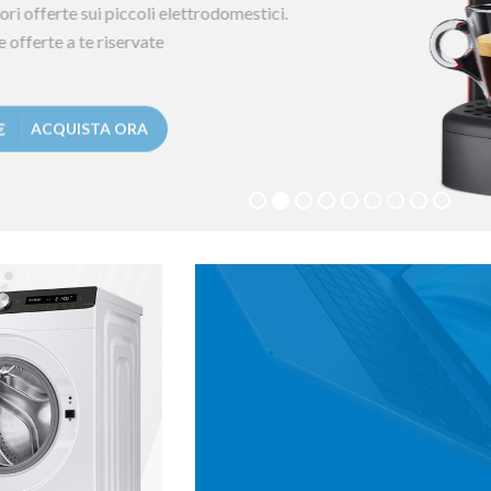
liori offerte sui piccoli elettrodomestici.
 le offerte a te riservate
€
ACQUISTA ORA