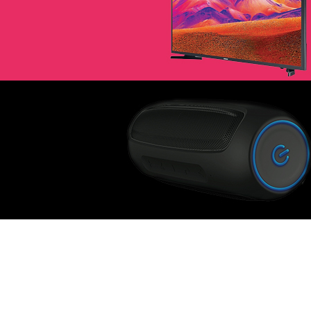
e nostre offerte
Televisori e
Smart TV
inimalism Design
Music Makes
Feel Better