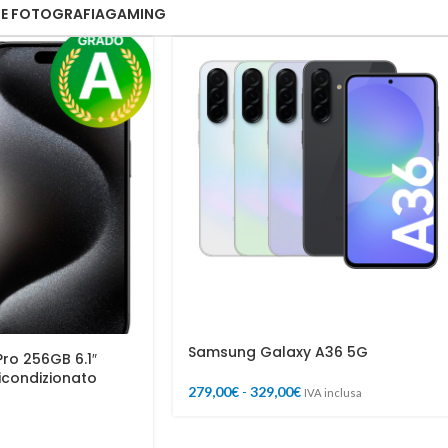
 E FOTOGRAFIA
GAMING
Samsung Galaxy A36 5G
Pro 256GB 6.1″
icondizionato
279,00
€
-
329,00
€
IVA inclusa