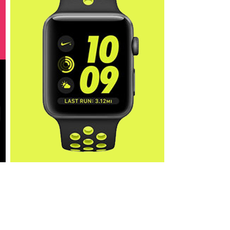
Fit & Salute
Il meglio
degli