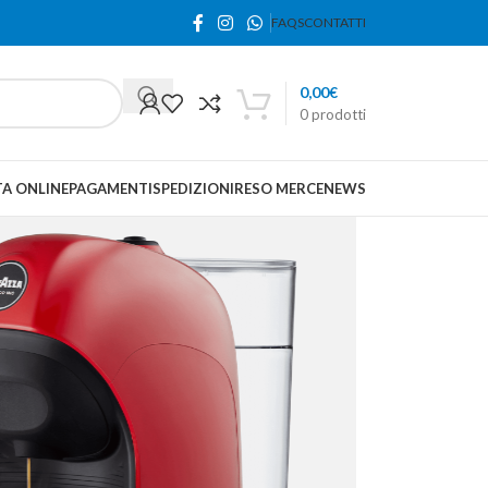
FAQS
CONTATTI
0,00
€
0
prodotti
A ONLINE
PAGAMENTI
SPEDIZIONI
RESO MERCE
NEWS