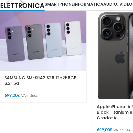
ELETTRONICA
SMARTPHONE
INFORMATICA
AUDIO, VIDEO
SAMSUNG SM-S942 S26 12+256GB
6.3″ 5G
699,00
€
IVA inclusa
Apple iPhone 15 
Black Titanium R
Grado-A
649,00
€
IVA inclusa