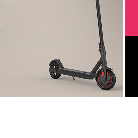
L
OFFERTE SPECIALI
M
La mobilità si
fa elettrica