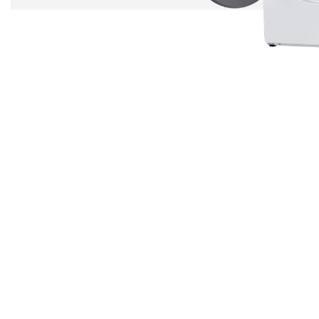
I MIGLIORI
ELETTRODOMESTICI
Le migliori marche per i tuoi
elettrodomestici a prezzi mai visti
Scopri di più