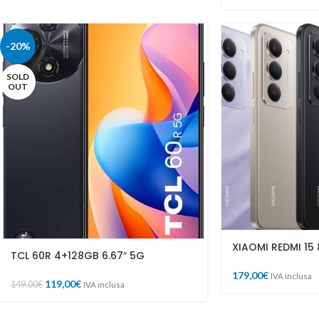
-20%
SOLD
OUT
XIAOMI REDMI 15
TCL 60R 4+128GB 6.67″ 5G
179,00
€
IVA inclusa
119,00
€
149,00
€
IVA inclusa