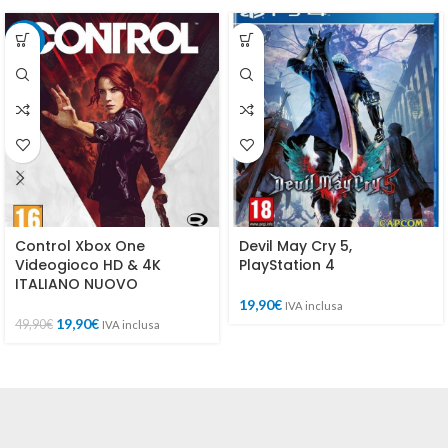
-60%
Control Xbox One
Devil May Cry 5,
Videogioco HD & 4K
PlayStation 4
ITALIANO NUOVO
19,90
€
IVA inclusa
19,90
€
49,90
€
IVA inclusa