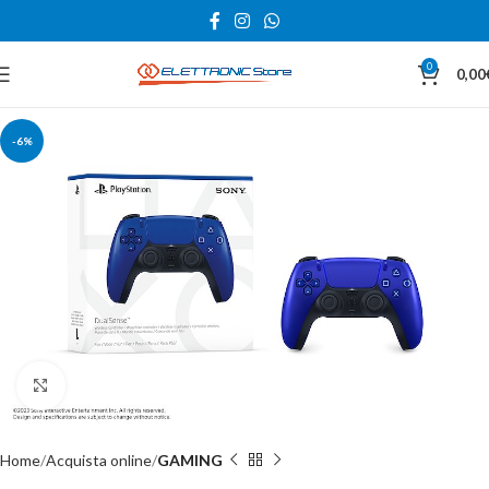
0
0,00
-6%
Click to enlarge
Home
Acquista online
GAMING