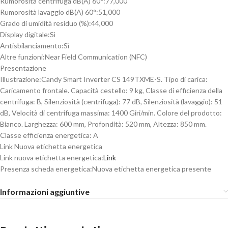
Rumorosità centrifuga dB(A) 60°:
77,000
Rumorosità lavaggio dB(A) 60°:
51,000
Grado di umidità residuo (%):
44,000
Display digitale:
Sì
Antisbilanciamento:
Sì
Altre funzioni:
Near Field Communication (NFC)
Presentazione
Illustrazione:
Candy Smart Inverter CS 149TXME-S. Tipo di carica:
Caricamento frontale. Capacità cestello: 9 kg, Classe di efficienza della
centrifuga: B, Silenziosità (centrifuga): 77 dB, Silenziosità (lavaggio): 51
dB, Velocità di centrifuga massima: 1400 Giri/min. Colore del prodotto:
Bianco. Larghezza: 600 mm, Profondità: 520 mm, Altezza: 850 mm.
Classe efficienza energetica: A
Link Nuova etichetta energetica
Link nuova etichetta energetica:
Link
Presenza scheda energetica:
Nuova etichetta energetica presente
Informazioni aggiuntive