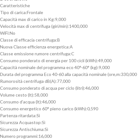
Caratteristiche
Tipo di carica:
Frontale
Capacità max di carico in Kg:
9,000
Velocità max di centrifuga (giri/min):
1400,000
WiFi:
No
Classe di efficacia centrifuga:
B
Nuova Classe efficienza energetica:
A
Classe emissione rumore centrifuga:
C
Consumo ponderato di energia per 100 cicli (kWh):
49,000
Capacità nominale del programma eco 40°-60° (kg):
9,000
Durata del programma Eco 40-60 alla capacità nominale (ore,m:
330,000
Rumorosità centrifuga dB(A):
77,000
Consumo ponderato di acqua per ciclo (litri):
46,000
Volume cesto (lt):
58,000
Consumo d’acqua (lt):
46,000
Consumo energetico 60° pieno carico (kWh):
0,590
Partenza ritardata:
Sì
Sicurezza Acquastop:
Sì
Sicurezza Antischiuma:
Sì
Numero programmi:
16,000