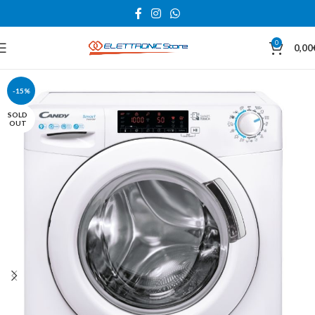
0
0,00
-15%
SOLD
OUT