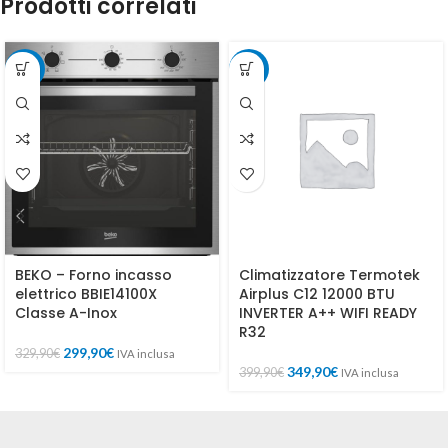
Prodotti correlati
-9%
-13%
BEKO – Forno incasso
Climatizzatore Termotek
elettrico BBIE14100X
Airplus C12 12000 BTU
Classe A-Inox
INVERTER A++ WIFI READY
R32
299,90
€
329,90
€
IVA inclusa
349,90
€
399,90
€
IVA inclusa