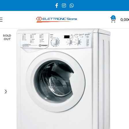
0
0,00
SOLD
OUT