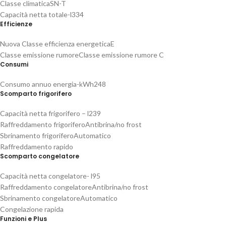
Classe climatica
SN-T
Capacità netta totale-l
334
Efficienze
Nuova Classe efficienza energetica
E
Classe emissione rumore
Classe emissione rumore C
Consumi
Consumo annuo energia-kWh
248
Scomparto frigorifero
Capacità netta frigorifero – l
239
Raffreddamento frigorifero
Antibrina/no frost
Sbrinamento frigorifero
Automatico
Raffreddamento rapido
Scomparto congelatore
Capacità netta congelatore- l
95
Raffreddamento congelatore
Antibrina/no frost
Sbrinamento congelatore
Automatico
Congelazione rapida
Funzioni e Plus