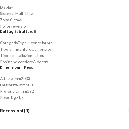
Display
Sistema Multi Flow
Zona 0 gradi
Porte reversibili
Dettagli strutturali
Categoria
Frigo – congelatore
Tipo di frigorifero
Combinato
Tipo d’installazione
Libera
Posizione cerniere
A destra
Dimensioni – Peso
Altezza-mm
2003
Larghezza-mm
600
Profondità-mm
592
Peso-Kg
71,5
Recensioni (0)