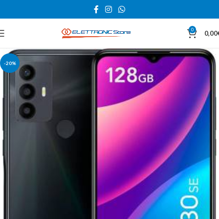
0
0,00
-20%