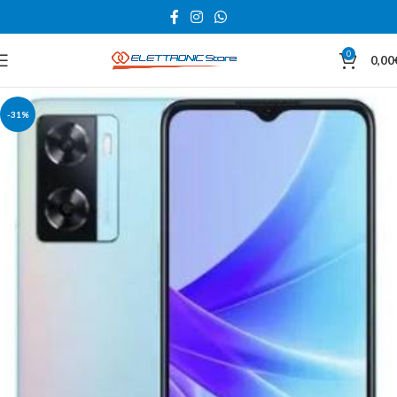
0
0,00
-31%