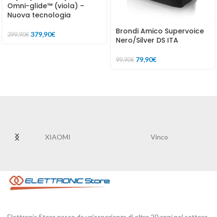
Omni-glide™ (viola) –
Nuova tecnologia
Brondi Amico Supervoice
379,90
€
399,90
€
Nero/Silver DS ITA
79,90
€
99,90
€
XIAOMI
Vinco
Elettronic Store nasce da un’esperienza di oltre 20 anni nel settore