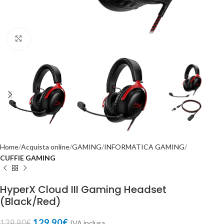
Click to enlarge
Home
Acquista online
GAMING
INFORMATICA GAMING
CUFFIE GAMING
HyperX Cloud III Gaming Headset
(Black/Red)
129,90
€
139,90
€
IVA inclusa