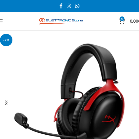
0
0,00
-7%