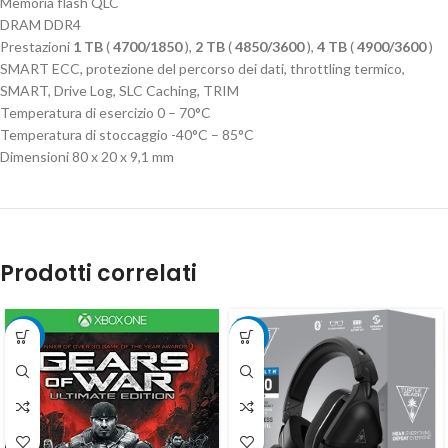
Memoria flash QLC
DRAM DDR4
Prestazioni
1 TB
(
4700/1850
),
2 TB
(
4850/3600
),
4 TB
(
4900/3600
)
SMART ECC, protezione del percorso dei dati, throttling termico,
SMART, Drive Log, SLC Caching, TRIM
Temperatura di esercizio 0 – 70°C
Temperatura di stoccaggio -40°C – 85°C
Dimensioni 80 x 20 x 9,1 mm
Prodotti correlati
-50%
-6%