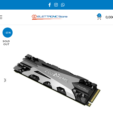
0
0,00
-15%
SOLD
OUT