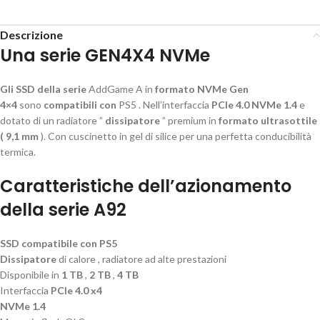
Descrizione
Una serie GEN4X4 NVMe
Gli SSD della serie
AddGame A in
formato NVMe Gen
4×4
sono
compatibili con
PS5 . Nell’interfaccia
PCIe 4.0 NVMe 1.4
e
dotato di un radiatore ”
dissipatore
” premium in
formato ultrasottile
(
9,1 mm
). Con cuscinetto in gel di silice per una perfetta conducibilità
termica.
Caratteristiche dell’azionamento
della serie A92
SSD compatibile con PS5
Dissipatore
di calore , radiatore ad alte prestazioni
Disponibile in
1 TB
,
2 TB
,
4 TB
Interfaccia
PCIe 4.0 x4
NVMe 1.4