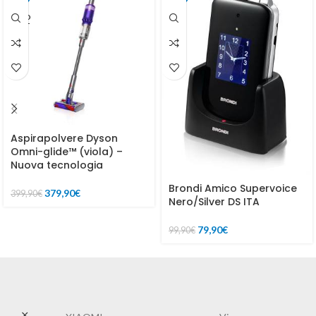
SOLD
OUT
Aspirapolvere Dyson
Omni-glide™ (viola) –
Nuova tecnologia
Brondi Amico Supervoice
379,90
€
399,90
€
Nero/Silver DS ITA
79,90
€
99,90
€