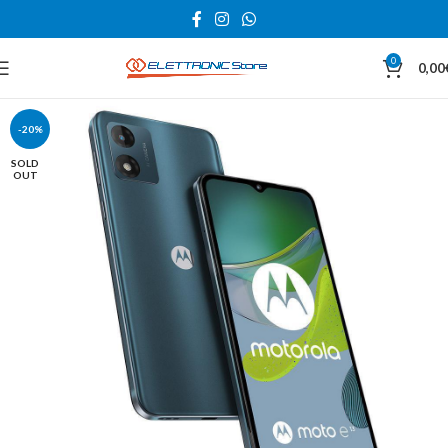
0
0,00
-20%
SOLD
OUT