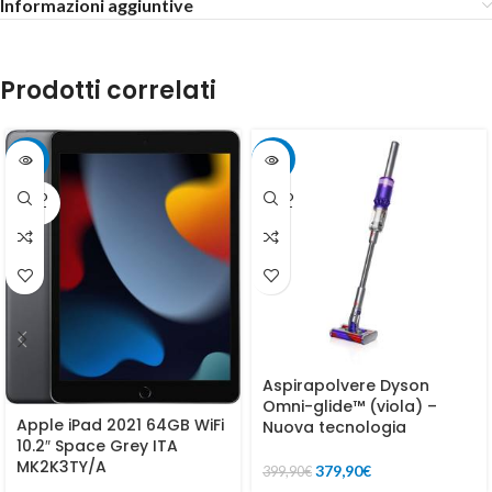
Informazioni aggiuntive
Prodotti correlati
-27%
-5%
SOLD
SOLD
OUT
OUT
Aspirapolvere Dyson
Omni-glide™ (viola) –
Apple iPad 2021 64GB WiFi
Nuova tecnologia
10.2″ Space Grey ITA
MK2K3TY/A
379,90
€
399,90
€