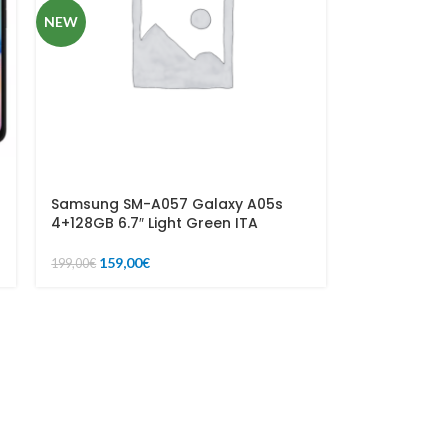
NEW
Samsung SM-A057 Galaxy A05s
4+128GB 6.7″ Light Green ITA
159,00
€
199,00
€