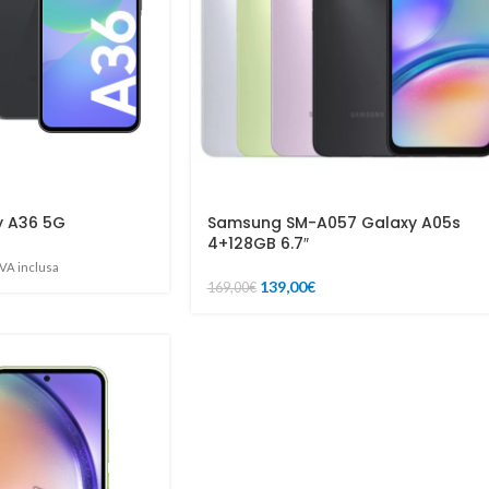
 A36 5G
Samsung SM-A057 Galaxy A05s
4+128GB 6.7″
IVA inclusa
139,00
€
169,00
€