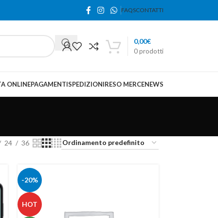
FAQS
CONTATTI
0,00
€
0
prodotti
A ONLINE
PAGAMENTI
SPEDIZIONI
RESO MERCE
NEWS
24
36
-20%
HOT