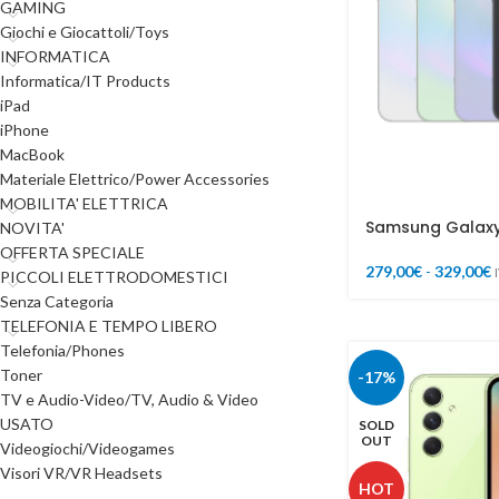
GAMING
Giochi e Giocattoli/Toys
INFORMATICA
Informatica/IT Products
iPad
iPhone
MacBook
Materiale Elettrico/Power Accessories
MOBILITA' ELETTRICA
Samsung Galaxy
NOVITA'
OFFERTA SPECIALE
279,00
€
-
329,00
€
PICCOLI ELETTRODOMESTICI
Senza Categoria
TELEFONIA E TEMPO LIBERO
Telefonia/Phones
Toner
-17%
TV e Audio-Video/TV, Audio & Video
USATO
SOLD
OUT
Videogiochi/Videogames
Visori VR/VR Headsets
HOT