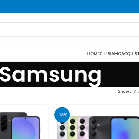
HOME
CHI SIAMO
ACQUIST
Samsung
Show
9
-18%