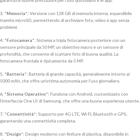
garantisce buone prestazioni per l’uso quotidiano e le app.
3. *
Memoria
*: Versione con 128 GB di memoria interna, espandibile
tramite microSD, permettendo di archiviare foto, video e app senza
problemi.
4. *
Fotocamera
*: Sistema a tripla fotocamera posteriore con un
sensore principale da 50 MP, un obiettivo macro e un sensore di
profondità, che consente di scattare foto di buona qualità. La
fotocamera frontale è tipicamente da 5 MP.
5. *
Batteria
*: Batteria di grande capacità, generalmente intorno ai
5000 mAh, che offre un’ottima autonomia per l’uso giornaliero.
6. *
Sistema Operativo
*: Funziona con Android, customizzato con
l’interfaccia One UI di Samsung, che offre una buona esperienza utente.
7. *
Connettività
*: Supporto per 4G LTE, Wi-Fi, Bluetooth e GPS,
garantendo una connettività completa.
8. *
Design
*: Design moderno con finiture di plastica, disponibile in