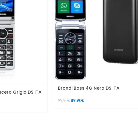
Brondi Boss 4G Nero DS ITA
ncero Grigio DS ITA
89,90
€
99,90
€