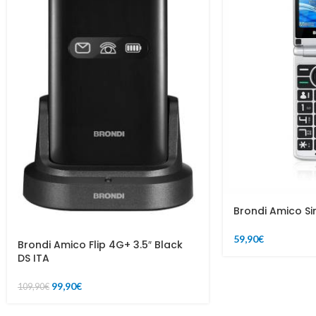
Brondi Amico Si
59,90
€
Brondi Amico Flip 4G+ 3.5″ Black
DS ITA
99,90
€
109,90
€