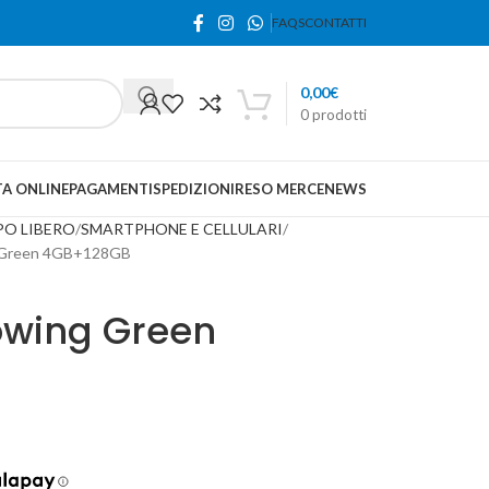
FAQS
CONTATTI
0,00
€
0
prodotti
A ONLINE
PAGAMENTI
SPEDIZIONI
RESO MERCE
NEWS
PO LIBERO
SMARTPHONE E CELLULARI
 Green 4GB+128GB
owing Green