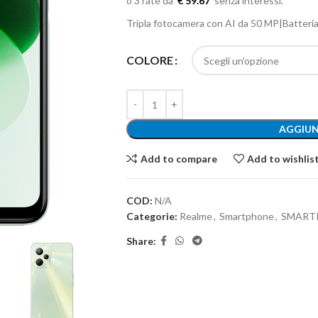
€ 59.67
Tripla fotocamera con AI da 50 MP|Batteria
COLORE
AGGIUN
Add to compare
Add to wishlis
COD:
N/A
Categorie:
Realme
,
Smartphone
,
SMARTP
Share: