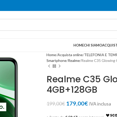
HOME
CHI SIAMO
ACQUIST
Home
Acquista online
TELEFONIA E TEM
Smartphone
Realme
Realme C35 Glowing
Realme C35 Gl
4GB+128GB
179,00
€
199,00
€
IVA inclusa