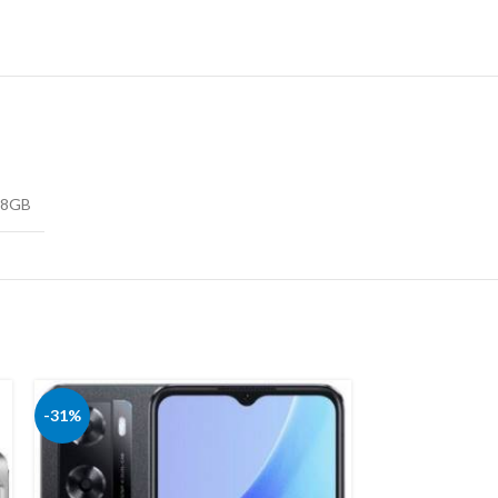
28GB
-31%
-20%