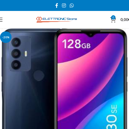
0
0,00
-20%