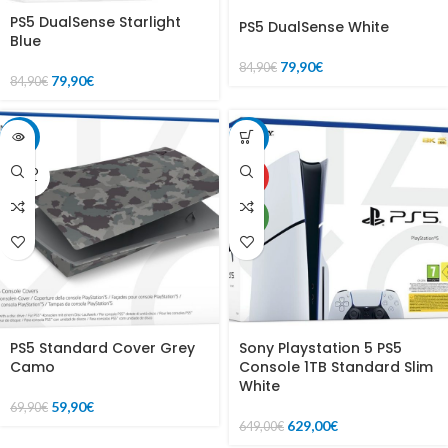
PS5 DualSense Starlight
PS5 DualSense White
Blue
79,90
€
84,90
€
79,90
€
84,90
€
-14%
-3%
SOLD
HOT
OUT
NEW
PS5 Standard Cover Grey
Sony Playstation 5 PS5
Camo
Console 1TB Standard Slim
White
59,90
€
69,90
€
629,00
€
649,00
€