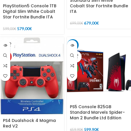
Standard Slim White
PlayStation5 Console 1TB
Cobalt Star Fortnite Bundle
Digital Slim White Cobalt
ITA
Star Fortnite Bundle ITA
679,00
€
699,00
€
579,00
€
599,00
€
SOLD
-9%
OUT
SOLD
HOT
OUT
NEW
PS5 Console 825GB
Standard Marvels Spider-
Man 2 Bundle Ltd Edition
PS4 Dualshock 4 Magma
Red V2
599,90
€
659,90
€