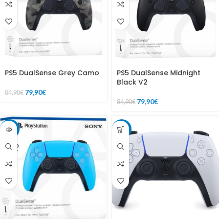
PS5 DualSense Grey Camo
PS5 DualSense Midnight
Black V2
79,90
€
84,90
€
79,90
€
84,90
€
-6%
-6%
SOLD
OUT