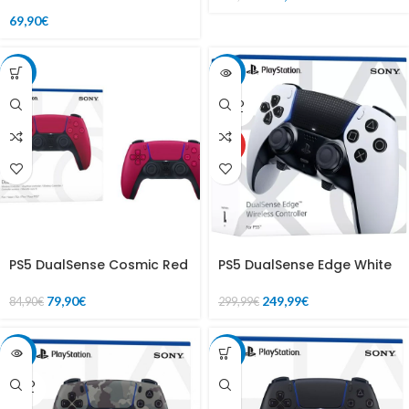
69,90
€
-6%
-17%
SOLD
OUT
HOT
PS5 DualSense Cosmic Red
PS5 DualSense Edge White
79,90
€
249,99
€
84,90
€
299,99
€
-6%
-6%
SOLD
OUT