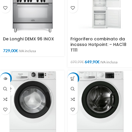
De Longhi DEMX 96 INOX
Frigorifero combinato da
incasso Hotpoint: – HAC18
T111
729,00
€
IVA inclusa
649,90
€
699,99
€
IVA inclusa
-17%
-16%
SOLD
OUT