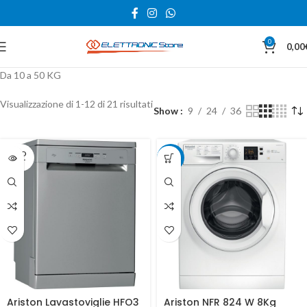
0
0,00
Da 10 a 50 KG
Visualizzazione di 1-12 di 21 risultati
Show
9
24
36
SOLD
-5%
OUT
Ariston Lavastoviglie HFO3
Ariston NFR 824 W 8Kg