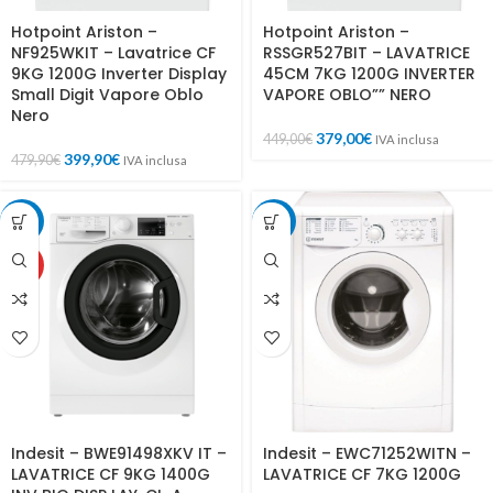
Hotpoint Ariston –
Hotpoint Ariston –
NF925WKIT – Lavatrice CF
RSSGR527BIT – LAVATRICE
9KG 1200G Inverter Display
45CM 7KG 1200G INVERTER
Small Digit Vapore Oblo
VAPORE OBLO”” NERO
Nero
379,00
€
449,00
€
IVA inclusa
399,90
€
479,90
€
IVA inclusa
-6%
-5%
HOT
Indesit – BWE91498XKV IT –
Indesit – EWC71252WITN –
LAVATRICE CF 9KG 1400G
LAVATRICE CF 7KG 1200G