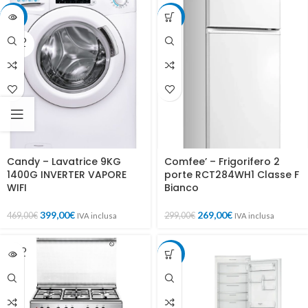
-15%
-10%
SOLD
OUT
Candy – Lavatrice 9KG
Comfee’ – Frigorifero 2
1400G INVERTER VAPORE
porte RCT284WH1 Classe F
WIFI
Bianco
399,00
€
269,00
€
469,00
€
299,00
€
IVA inclusa
IVA inclusa
SOLD
-7%
OUT