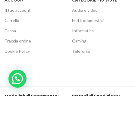
Il tuo account
Audio e video
Carrello
Elettrodomestici
Cassa
Informatica
Traccia ordine
Gaming
Cookie Policy
Telefonia
Modalità di Pagamento:
Metodi di Spedizione:
Be social, seguici su:
Elettronic Store Web
2021 | Elettronic Store P.IVA 04268120716 | Tutti i diritti riservati.