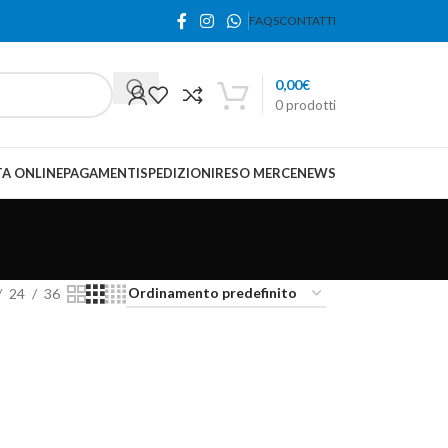
FAQS
CONTATTI
0,00
€
0
prodotti
A ONLINE
PAGAMENTI
SPEDIZIONI
RESO MERCE
NEWS
24
36