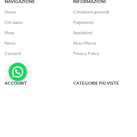
NAVIGAZIONE
INFORMAZIONI
Home
Condizioni generali
Chi siamo
Pagamenti
Shop
Spedizioni
News
Reso Merce
Contatti
Privacy Policy
ACCOUNT
CATEGORIE PIÙ VISTE
Il tuo account
Audio e video
Carrello
Elettrodomestici
Cassa
Informatica
Traccia ordine
Gaming
Cookie Policy
Telefonia