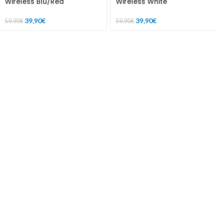
Wireless Blu/Red
Wireless White
39,90
€
39,90
€
59,90
€
59,90
€