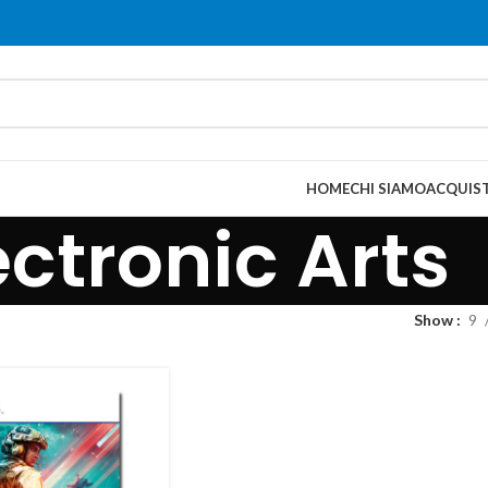
HOME
CHI SIAMO
ACQUIST
ectronic Arts
Show
9