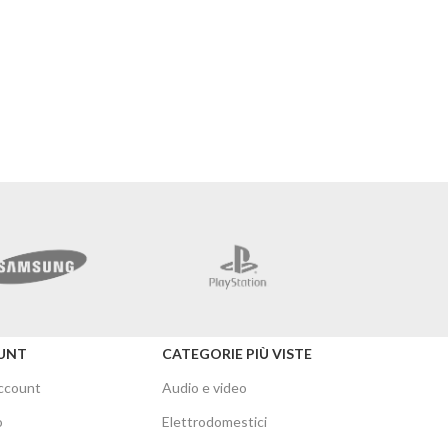
Merc
UNT
CATEGORIE PIÙ VISTE
account
Audio e video
o
Elettrodomestici