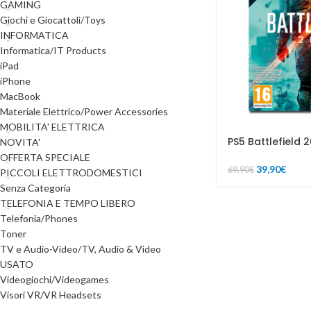
GAMING
Giochi e Giocattoli/Toys
INFORMATICA
Informatica/IT Products
iPad
iPhone
MacBook
Materiale Elettrico/Power Accessories
MOBILITA' ELETTRICA
PS5 Battlefield 
NOVITA'
OFFERTA SPECIALE
39,90
€
69,90
€
PICCOLI ELETTRODOMESTICI
Senza Categoria
TELEFONIA E TEMPO LIBERO
Telefonia/Phones
Toner
TV e Audio-Video/TV, Audio & Video
USATO
Videogiochi/Videogames
Visori VR/VR Headsets