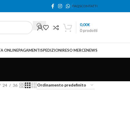
FAQS
CONTATTI
0,00
€
0
prodotti
A ONLINE
PAGAMENTI
SPEDIZIONI
RESO MERCE
NEWS
24
36