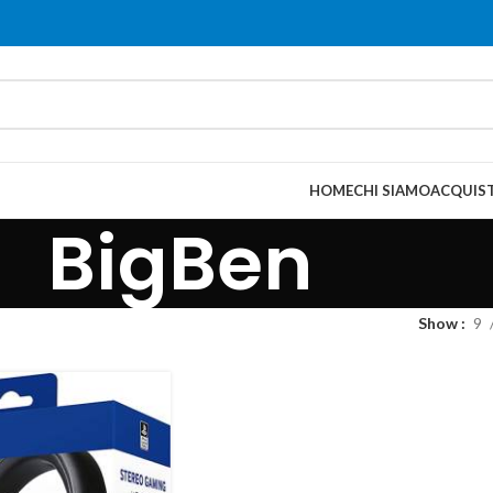
HOME
CHI SIAMO
ACQUIST
BigBen
Show
9