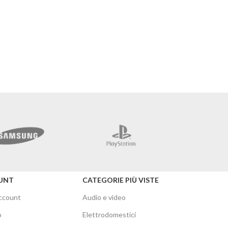
Merc
UNT
CATEGORIE PIÙ VISTE
account
Audio e video
o
Elettrodomestici