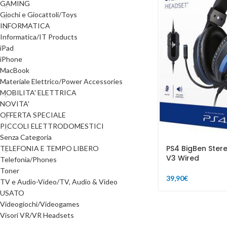
GAMING
Giochi e Giocattoli/Toys
INFORMATICA
Informatica/IT Products
iPad
iPhone
MacBook
Materiale Elettrico/Power Accessories
MOBILITA' ELETTRICA
NOVITA'
OFFERTA SPECIALE
PICCOLI ELETTRODOMESTICI
Senza Categoria
PS4 BigBen Ste
TELEFONIA E TEMPO LIBERO
V3 Wired
Telefonia/Phones
Toner
39,90
€
TV e Audio-Video/TV, Audio & Video
USATO
Videogiochi/Videogames
Visori VR/VR Headsets