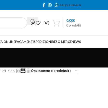
FAQS
CONTATTI
0,00
€
0
prodotti
A ONLINE
PAGAMENTI
SPEDIZIONI
RESO MERCE
NEWS
24
36