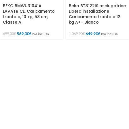
BEKO BMWU31041A
Beko BT3122IS asciugatrice
LAVATRICE, Caricamento
Libera installazione
frontale, 10 kg, 58 cm,
Caricamento frontale 12
Classe A
kg A++ Bianco
569,00
€
649,90
€
699,00
€
1.069,90
€
IVA inclusa
IVA inclusa