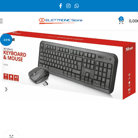
0
0,00
-33%
Click to enlarge