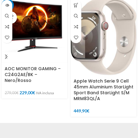
-18%
SOLD
OUT
AOC MONITOR GAMING –
C24G2AE/BK –
Nero/Rosso
Apple Watch Serie 9 Cell
45mm Aluminium StarLight
Sport Band StarLight S/M
229,00
€
279,00
€
IVA inclusa
MRM83QL/A
449,90
€